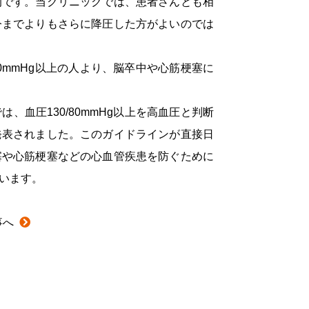
的です。当クリニックでは、患者さんとも相
今までよりもさらに降圧した方がよいのでは
/80mmHg以上の人より、脳卒中や心筋梗塞に
血圧130/80mmHg以上を高血圧と判断
発表されました。このガイドラインが直接日
塞や心筋梗塞などの心血管疾患を防ぐために
います。
事へ